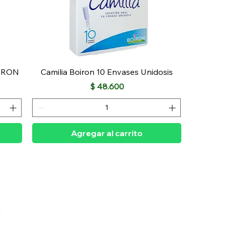
IRON
Camilia Boiron 10 Envases Unidosis
Precio
$ 48.600
Agregar al carrito