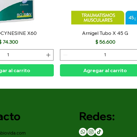
CYNESINE X60
Arnigel Tubo X 45 G
Precio
Precio
$ 74.300
$ 56.600
ar al carrito
Agregar al carrito
acto
Redes:
abiovida.com