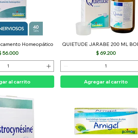
dicamento Homeopático
QUIETUDE JARABE 200 ML BO
Precio
Precio
$ 56.000
$ 69.200
ar al carrito
Agregar al carrito