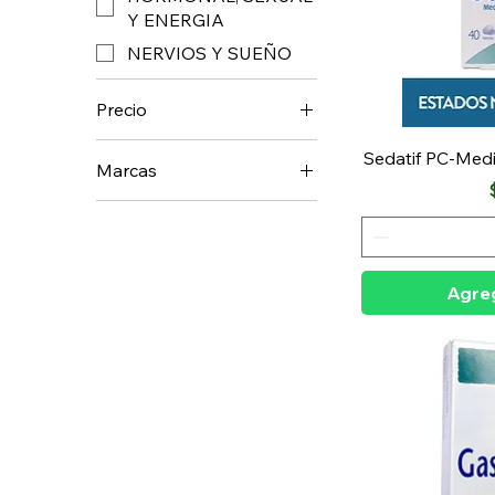
Y ENERGIA
NERVIOS Y SUEÑO
Precio
Sedatif PC-Me
Marcas
48.600 COP
74.300 COP
BOIRON
Agreg