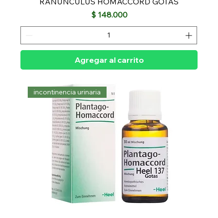
RANUNCULUS HOMACCORD GOTAS
Precio
$ 148.000
Agregar al carrito
incontinencia urinaria