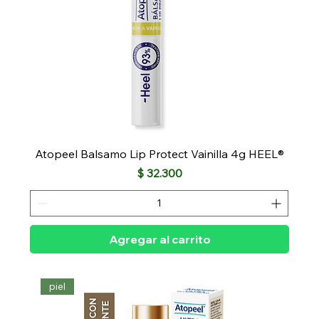
Atopeel Balsamo Lip Protect Vainilla 4g HEEL®
Precio
$ 32.300
Agregar al carrito
piel