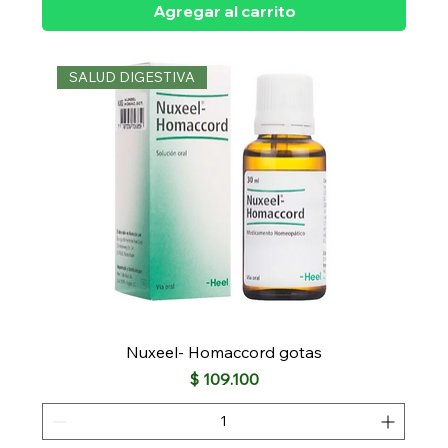
Agregar al carrito
SALUD DIGESTIVA
Nuxeel- Homaccord gotas
Precio
$ 109.100