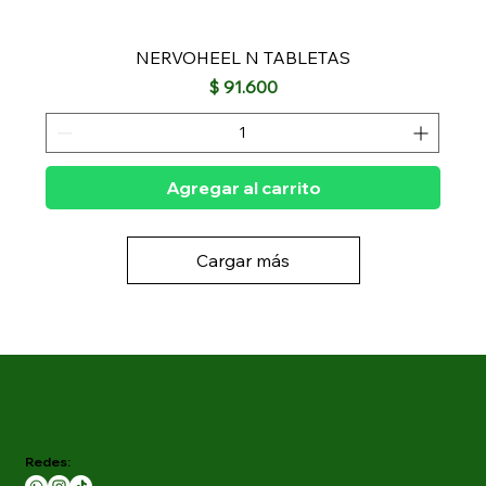
NERVOHEEL N TABLETAS
Precio
$ 91.600
Agregar al carrito
Cargar más
Redes: