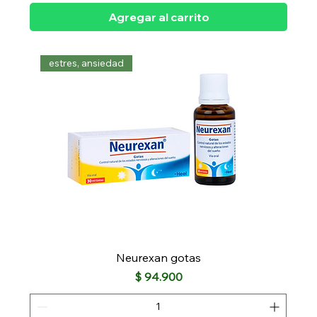
Agregar al carrito
estres, ansiedad
Neurexan gotas
Precio
$ 94.900