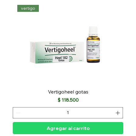
vertigo
Vertigoheel gotas
Precio
$ 118.500
Agregar al carrito