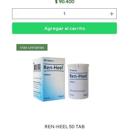
Precio
$ 90.400
Agregar al carrito
vias urinarias
REN-HEEL 50 TAB