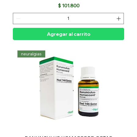
Precio
$ 101.800
Agregar al carrito
neuralgias