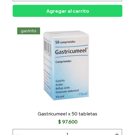
Agregar al carrito
gastritis
Gastricumeel x 50 tabletas
Precio
$ 97.600