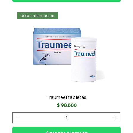
dolor inflamacion
Traumeel tabletas
Precio
$ 98.800
Agregar al carrito