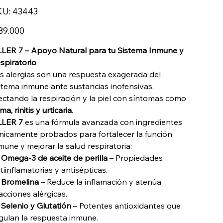
SKU
KU:
43443
43443
io
89.000
LER 7 – Apoyo Natural para tu Sistema Inmune y
spiratorio
s alergias son una respuesta exagerada del
stema inmune ante sustancias inofensivas,
ectando la respiración y la piel con síntomas como
ma, rinitis y urticaria
.
LER 7
es una fórmula avanzada con ingredientes
ínicamente probados para fortalecer la función
mune y mejorar la salud respiratoria:

Omega-3 de aceite de perilla
– Propiedades
tiinflamatorias y antisépticas.

Bromelina
– Reduce la inflamación y atenúa
acciones alérgicas.

Selenio y Glutatión
– Potentes antioxidantes que
gulan la respuesta inmune.