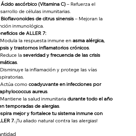

Ácido ascórbico (Vitamina C)
– Refuerza el
sarrollo de células inmunitarias.

Bioflavonoides de citrus sinensis
– Mejoran la
nción inmunológica.
neficios de ALLER 7:
Modula la respuesta inmune en
asma alérgica,
psis y trastornos inflamatorios crónicos
.
Reduce la
severidad y frecuencia de las crisis
máticas
.
Disminuye la inflamación y protege las vías
spiratorias.
 Actúa como
coadyuvante en infecciones por
aphylococcus aureus
.
Mantiene la salud inmunitaria
durante todo el año
en temporadas de alergias
.
spira mejor y fortalece tu sistema inmune con
LER 7.
¡Tu aliado natural contra las alergias!
ntidad