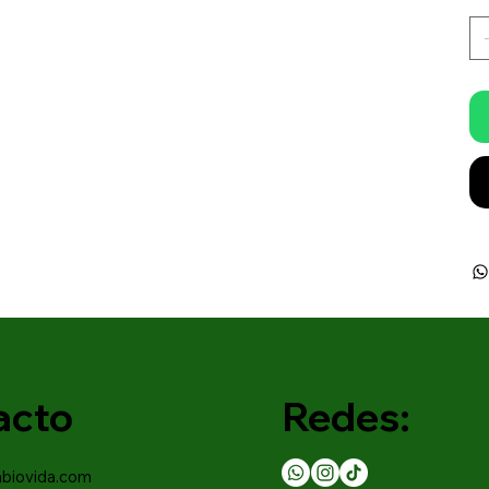
acto
Redes:
abiovida.com