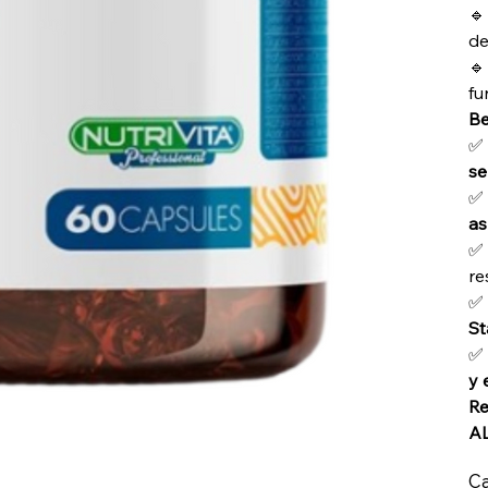

de

fu
Be
✅ 
se
✅ 
as
✅ 
re
✅
St
✅ 
y 
Re
AL
Ca