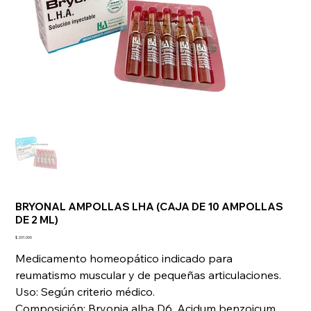
BRYONAL AMPOLLAS LHA (CAJA DE 10 AMPOLLAS
DE 2 ML)
Precio
$ 201.000
Medicamento homeopático indicado para
reumatismo muscular y de pequeñas articulaciones.
Uso: Según criterio médico.
Composición: Bryonia alba D6. Acidum benzoicum