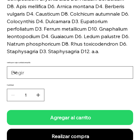
D8. Apis mellifica D6. Arnica montana D4. Berberis
vulgaris D4. Causticum D8. Colchicum autumnale D6.
Colocynthis D4. Dulcamara D3. Eupatorium
perfoliatum D3. Ferrum metallicum D10. Gnaphalium
leontopodium D4. Guaiacum D6. Ledum palustre D6.
Natrum phosphoricum D8. Rhus toxicodendron D6.
Staphysagria D3. Staphysagria D12. a.a.
venta por caja o unidad ampolla
Cantidad
Agregar al carrito
Realizar compra