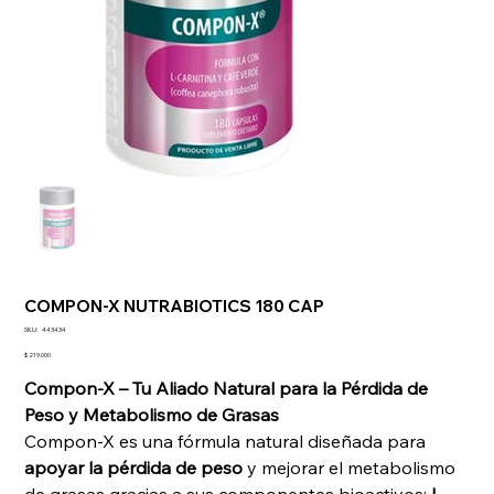
COMPON-X NUTRABIOTICS 180 CAP
SKU
SKU:
443434
443434
Precio
$ 219.000
Compon-X – Tu Aliado Natural para la Pérdida de
Peso y Metabolismo de Grasas
Compon-X es una fórmula natural diseñada para
apoyar la pérdida de peso
y mejorar el metabolismo