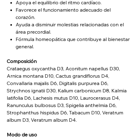
Apoya el equilibrio del ritmo cardíaco.
Favorece el funcionamiento adecuado del
corazón.
Ayuda a disminuir molestias relacionadas con el
área precordial.
Fórmula homeopática que contribuye al bienestar
general.
Composición
Crataegus oxycantha D3, Aconitum napellus D30,
Arnica montana D10, Cactus grandiflorus D4,
Convallaria majalis D6, Digitalis purpurea D6,
Strychnos ignatii D30, Kalium carbonicum D8, Kalmia
latifolia D6, Lachesis mutus D10, Laurocerasus D4,
Ranunculus bulbosus D3, Spigelia anthelmia D6,
Strophanthus hispidus D6, Tabacum D10, Veratrum
album D3, Veratrum album D4.
Modo de uso