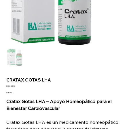
CRATAX GOTAS LHA
SKU
SKU:
3443
3443
Precio
$ 65.000
Cratax Gotas LHA – Apoyo Homeopático para el
Bienestar Cardiovascular
Cratax Gotas LHA es un medicamento homeopático