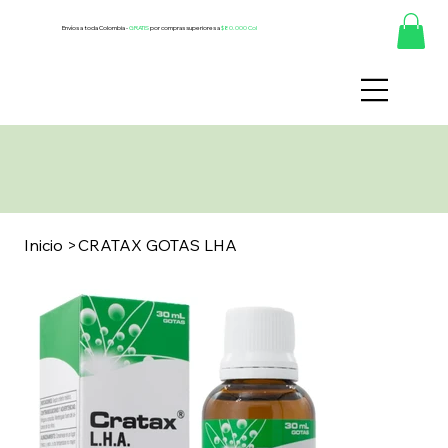
Envíos a toda Colombia -
GRATIS
por compras superiores a
$80.000 Col
Inicio
>
CRATAX GOTAS LHA