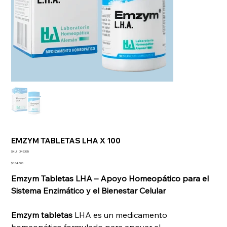
EMZYM TABLETAS LHA X 100
SKU
SKU:
345335
345335
Precio
$ 104.500
Emzym Tabletas LHA – Apoyo Homeopático para el
Sistema Enzimático y el Bienestar Celular
Emzym tabletas
LHA es un medicamento