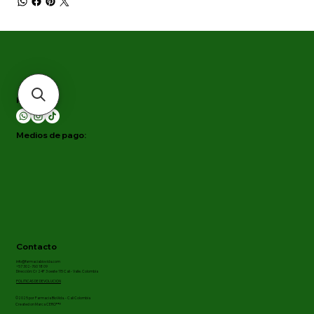
Redes:
Medios de pago:
Contacto
info@farmaciabiovida.com
+57 302-760 18 09
Dirección: Cr 24F 3 oeste 115 Cali - Valle. Colombia
POLITICAS DE DEVOLUCION
©2025 por Farmacia BioVida. - Cali Colombia
Created on Marca CERO™®