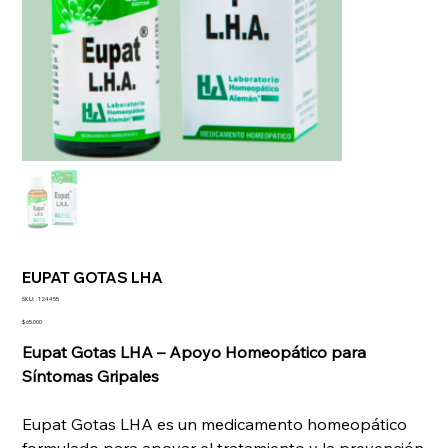
EUPAT GOTAS LHA
SKU
SKU:
124455
124455
Precio
$ 65.000
Eupat Gotas LHA – Apoyo Homeopático para
Síntomas Gripales
Eupat Gotas LHA es un medicamento homeopático