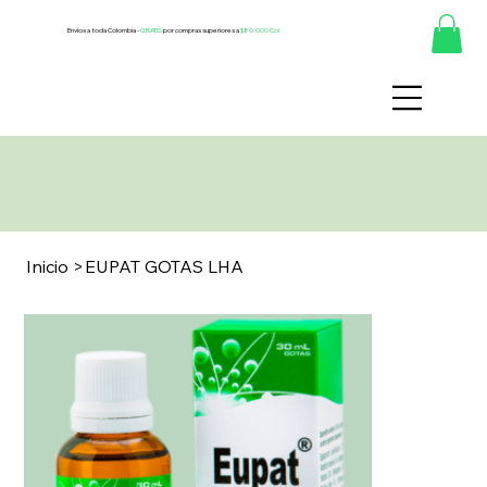
Envíos a toda Colombia -
GRATIS
por compras superiores a
$80.000 Col
Inicio
>
EUPAT GOTAS LHA