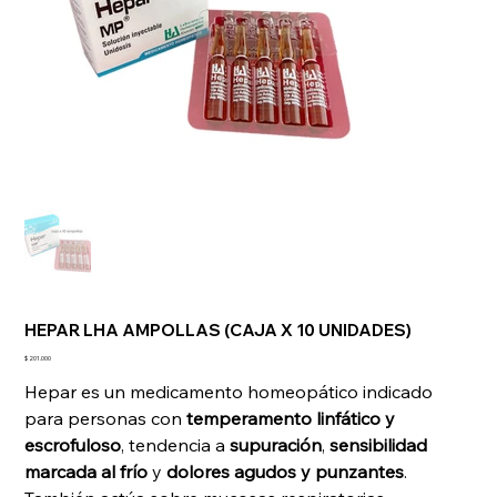
HEPAR LHA AMPOLLAS (CAJA X 10 UNIDADES)
Precio
$ 201.000
Hepar es un medicamento homeopático indicado
para personas con
temperamento linfático y
escrofuloso
, tendencia a
supuración
,
sensibilidad
marcada al frío
y
dolores agudos y punzantes
.