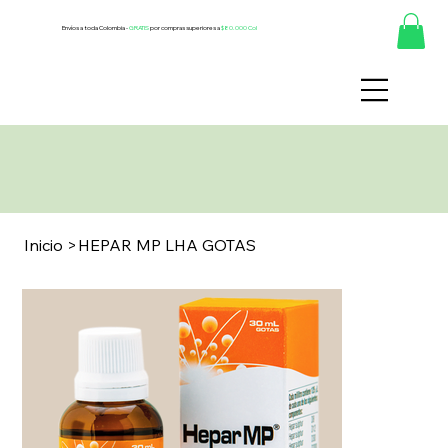
Envíos a toda Colombia -
GRATIS
por compras superiores a
$80.000 Col
Inicio
>
HEPAR MP LHA GOTAS