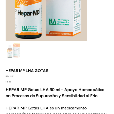
HEPAR MP LHA GOTAS
SKU
SKU:
45454
45454
Precio
$ 55.250
HEPAR MP Gotas LHA 30 ml – Apoyo Homeopático
en Procesos de Supuración y Sensibilidad al Frío
HEPAR MP Gotas LHA es un medicamento