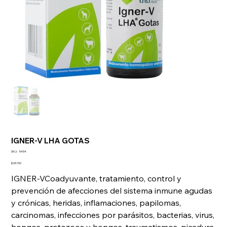
IGNER-V LHA GOTAS
SKU
SKU:
5454
5454
Precio
$ 65.150
IGNER-VCoadyuvante, tratamiento, control y
prevención de afecciones del sistema inmune agudas
y crónicas, heridas, inflamaciones, papilomas,
carcinomas, infecciones por parásitos, bacterias, virus,