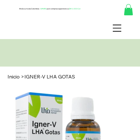
Envíos a toda Colombia -
GRATIS
por compras superiores a
$80.000 Col
Inicio
>
IGNER-V LHA GOTAS