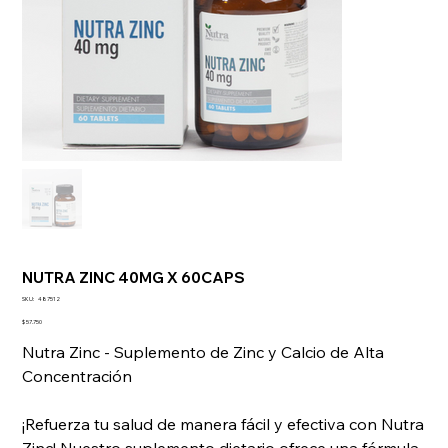
NUTRA ZINC 40MG X 60CAPS
SKU
SKU:
487512
487512
Precio
$ 57.750
Nutra Zinc - Suplemento de Zinc y Calcio de Alta
Concentración
¡Refuerza tu salud de manera fácil y efectiva con Nutra