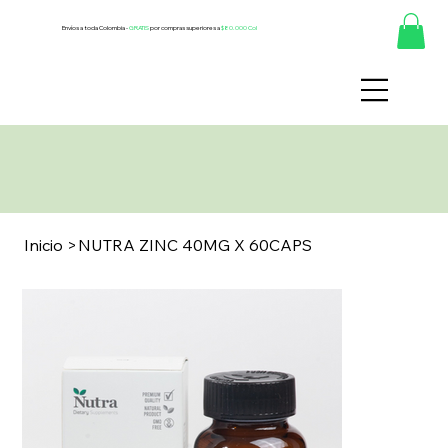
Envíos a toda Colombia -
GRATIS
por compras superiores a
$80.000 Col
Inicio
>
NUTRA ZINC 40MG X 60CAPS