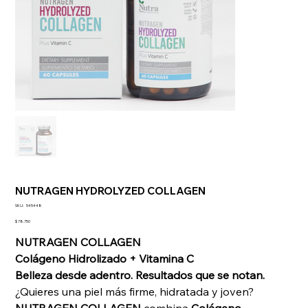
NUTRAGEN HYDROLYZED COLLAGEN
SKU
SKU:
545448
545448
Precio
$ 78.750
NUTRAGEN COLLAGEN
Colágeno Hidrolizado + Vitamina C
Belleza desde adentro. Resultados que se notan.
¿Quieres una piel más firme, hidratada y joven?