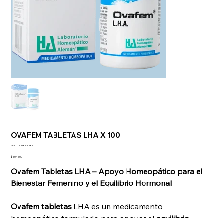
OVAFEM TABLETAS LHA X 100
SKU
SKU:
22423342
22423342
Precio
$ 104.500
Ovafem Tabletas LHA – Apoyo Homeopático para el
Bienestar Femenino y el Equilibrio Hormonal
Ovafem tabletas
LHA es un medicamento