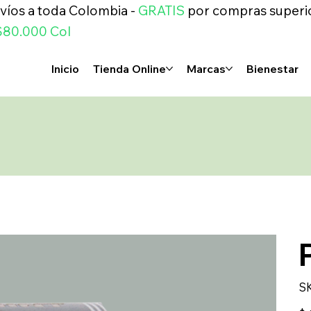
víos a toda Colombia -
GRATIS
por compras superi
$80.000 Col
Inicio
Tienda Online
Marcas
Bienestar
S
Prec