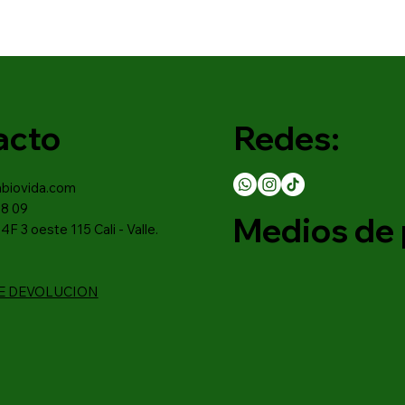
acto
Redes:
abiovida.com
18 09
Medios de 
4F 3 oeste 115 Cali - Valle.
DE DEVOLUCION