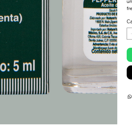
un
fr
Ca