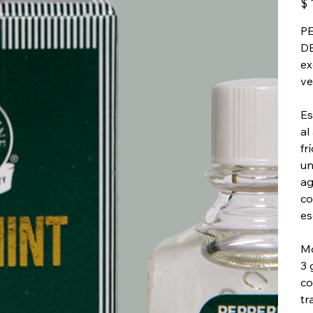
$ 
PE
DE
ex
ve
Es
al
fr
un
ag
co
es
Mo
3 
co
tr