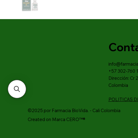
Cont
info@farmaci
+57 302-760 
Dirección: Cr 2
Colombia
POLITICAS 
©2025 por Farmacia BioVida. - Cali Colombia
Created on Marca CERO™®