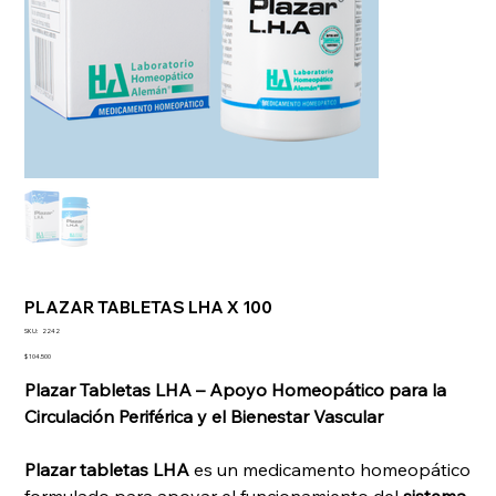
PLAZAR TABLETAS LHA X 100
SKU
SKU:
2242
2242
Precio
$ 104.500
Plazar Tabletas LHA – Apoyo Homeopático para la
Circulación Periférica y el Bienestar Vascular
Plazar tabletas LHA
es un medicamento homeopático