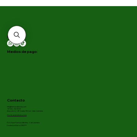
Redes:
Medios de pago:
Contacto
info@farmaciabiovida.com
+57 302-760 18 09
Dirección: Cr 24F 3 oeste 115 Cali - Valle. Colombia
POLITICAS DE DEVOLUCION
©2025 por Farmacia BioVida. - Cali Colombia
Created on Marca CERO™®