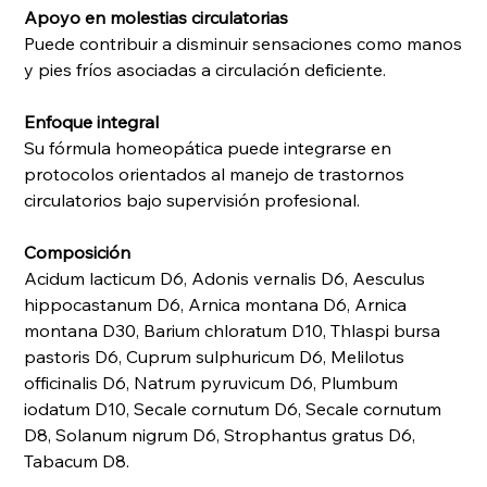
Apoyo en molestias circulatorias
Puede contribuir a disminuir sensaciones como manos
y pies fríos asociadas a circulación deficiente.
Enfoque integral
Su fórmula homeopática puede integrarse en
protocolos orientados al manejo de trastornos
circulatorios bajo supervisión profesional.
Composición
Acidum lacticum D6, Adonis vernalis D6, Aesculus
hippocastanum D6, Arnica montana D6, Arnica
montana D30, Barium chloratum D10, Thlaspi bursa
pastoris D6, Cuprum sulphuricum D6, Melilotus
officinalis D6, Natrum pyruvicum D6, Plumbum
iodatum D10, Secale cornutum D6, Secale cornutum
D8, Solanum nigrum D6, Strophantus gratus D6,
Tabacum D8.