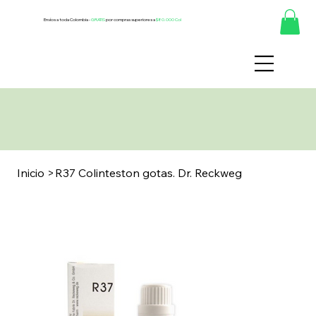
Envíos a toda Colombia -
GRATIS
por compras superiores a
$80.000 Col
Inicio
>
R37 Colinteston gotas. Dr. Reckweg