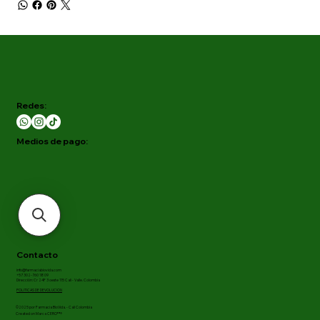
Redes:
Medios de pago:
Contacto
info@farmaciabiovida.com
+57 302-760 18 09
Dirección: Cr 24F 3 oeste 115 Cali - Valle. Colombia
POLITICAS DE DEVOLUCION
©2025 por Farmacia BioVida. - Cali Colombia
Created on Marca CERO™®