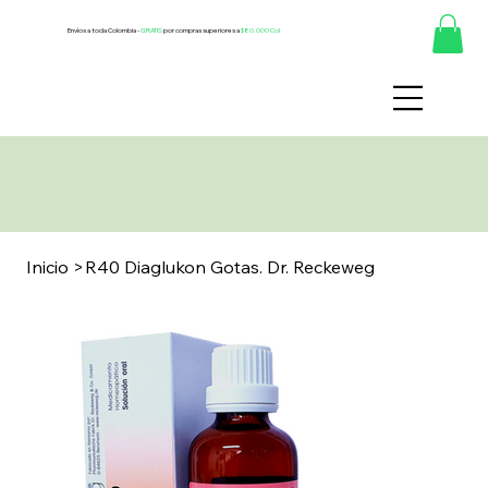
Envíos a toda Colombia -
GRATIS
por compras superiores a
$80.000 Col
Inicio
>
R40 Diaglukon Gotas. Dr. Reckeweg